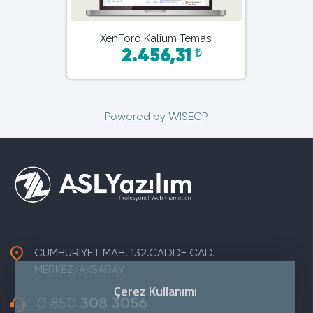
XenForo Kalium Teması
₺
2.456,31
Powered by
WISECP
CUMHURIYET MAH. 132.CADDE CAD.
MERKEZ/AKSARAY
Çerez Kullanımı
0 850
308 3056