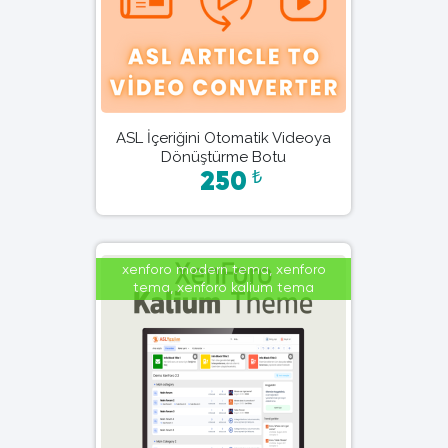
ASL İçeriğini Otomatik Videoya
Dönüştürme Botu
₺
250
xenforo modern tema, xenforo
tema, xenforo kalium tema