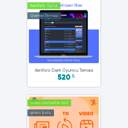
XenForo Tema
Gamer Teması
Xenforo Dark Oyuncu Teması
₺
520
video converter bot
video botu